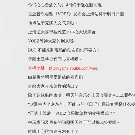
你们心心念念的5月14日终于近在眼前啦！
雷亚音乐会暨《VOEZ》发布会上海站将于明日开启！
地点位于充满人文气息哒 ↓↓↓
上海证大喜玛拉雅艺术中心大观舞台
VOEZ等待大家的到来哦~
BUT 不能来到现场的盆友们也不要方！
优酷土豆将全程同步直播哟~
直播地址：http://game.youku.com/voez
由超豪华明星团组成的嘉宾们
会给大家带来怎样的演出？
除了超炫酷的表演，明天的音乐会上又会曝光VOEZ哪些
“封测中内个灰灰的、不能点的《日记》系统究竟是什么梗
“正式上线后，VOEZ会采取怎样的收费模式？”
被玩家问及最多的问题明天终于可以揭晓答案啦~
哇哦！心跳加速有木有！？